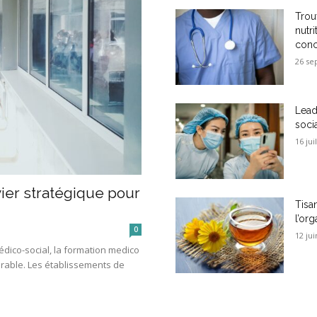
Trou
nutri
conc
26 se
Lead
soci
16 jui
vier stratégique pour
Tisan
l’or
0
12 jui
dico-social, la formation medico
rable. Les établissements de