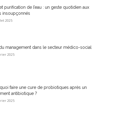
t purification de l’eau : un geste quotidien aux
ts insoupçonnés
llet 2025
t du management dans le secteur médico-social
vrier 2025
quoi faire une cure de probiotiques après un
ement antibiotique ?
vrier 2025