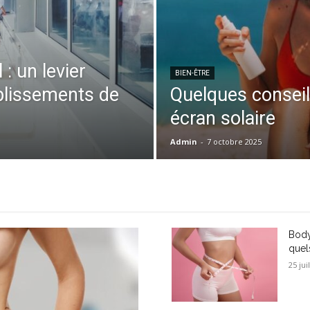
: un levier
BIEN-ÊTRE
ablissements de
Quelques conseil
écran solaire
Admin
-
7 octobre 2025
Body
quels
25 jui