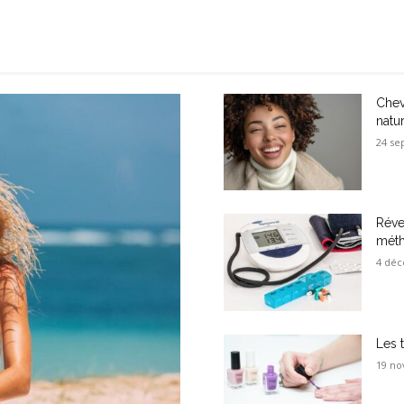
Chev
natu
24 se
Réve
méth
4 déc
Les 
19 no