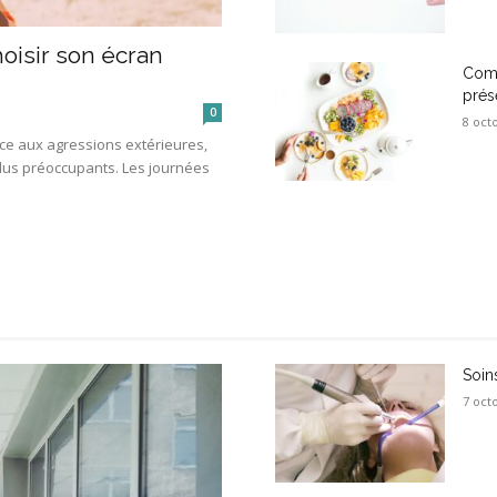
oisir son écran
Comm
prés
0
8 oct
face aux agressions extérieures,
 plus préoccupants. Les journées
Soin
7 oct