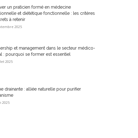
ver un praticien formé en médecine
tionnelle et diététique fonctionnelle : les critères
rets à retenir
ptembre 2025
ership et management dans le secteur médico-
al : pourquoi se former est essentiel
llet 2025
e drainante : alliée naturelle pour purifier
ganisme
n 2025