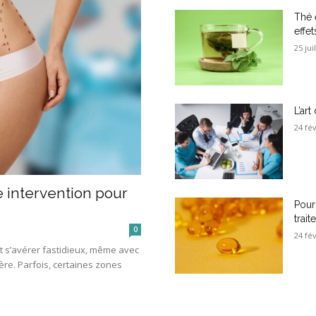
Thé e
effe
25 jui
L’ar
24 fé
 intervention pour
Pour
trait
0
24 fé
t s’avérer fastidieux, même avec
ère. Parfois, certaines zones