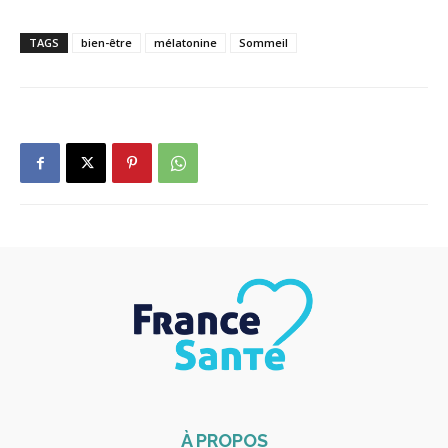
TAGS
bien-être
mélatonine
Sommeil
À PROPOS