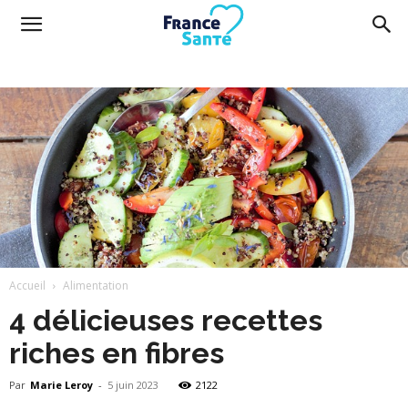
France
Santé
Accueil
Alimentation
4 délicieuses recettes
riches en fibres
Par
Marie Leroy
-
5 juin 2023
2122