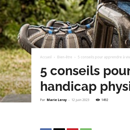
Accueil
Bien-être
5 conseils pour apprendre à vi
5 conseils pou
handicap phys
Par
Marie Leroy
-
12 juin 2023
1492