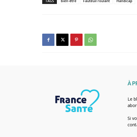
TAGS
bien-être
Fauteuil roulant
Handicap
À 
Le b
abor
Si v
cont