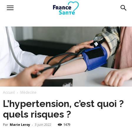
France
Santé
Accueil
Médecine
L’hypertension, c’est quoi ?
quels risques ?
Par
Marie Leroy
-
3 juin 2022
1479