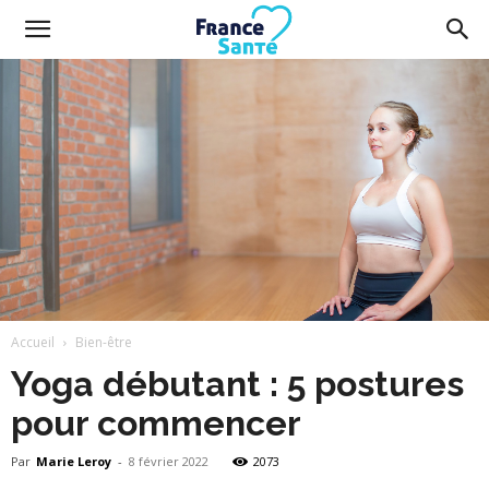
France
Santé
Accueil
Bien-être
Yoga débutant : 5 postures
pour commencer
Par
Marie Leroy
-
8 février 2022
2073